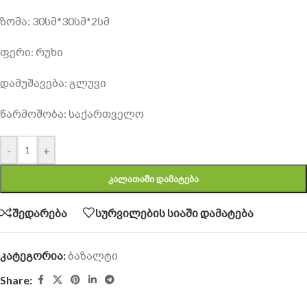
ზომა: 30სმ*30სმ*2სმ
ფერი: რუხი
დამუშავება: გლუვი
წარმოშობა: საქართველო
-
+
ᲙᲐᲚᲐᲗᲐᲨᲘ ᲓᲐᲛᲐᲢᲔᲑᲐ
შედარება
სურვილების სიაში დამატება
კატეგორია:
ბაზალტი
Share: