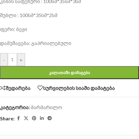
კიბის საფეხური : 100სმ*35სმ*3სმ
შუბლი : 100სმ*35სმ*2სმ
ფერი: ბეჟი
დამუშავება: გაპრიალებული
-
+
ᲙᲐᲚᲐᲗᲐᲨᲘ ᲓᲐᲛᲐᲢᲔᲑᲐ
შედარება
სურვილების სიაში დამატება
კატეგორია:
მარმარილო
Share: