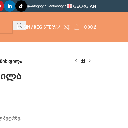
GEORGIAN
ᲓᲐᲑᲠᲣᲜᲔᲑᲘᲡ ᲞᲘᲠᲝᲑᲔᲑᲘ
LOGIN / REGISTER
0.00
₾
ნის ფილა
ფილა
 მეტრზე.