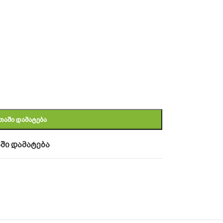
ᲗᲐᲨᲘ ᲓᲐᲛᲐᲢᲔᲑᲐ
ში დამატება