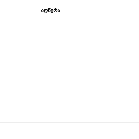
ᲐᲦᲬᲔᲠᲐ