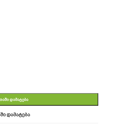
ᲗᲐᲨᲘ ᲓᲐᲛᲐᲢᲔᲑᲐ
ში დამატება