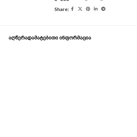
Share:
ᲐᲦᲬᲔᲠᲐ
ᲓᲐᲛᲐᲢᲔᲑᲘᲗᲘ ᲘᲜᲤᲝᲠᲛᲐᲪᲘᲐ