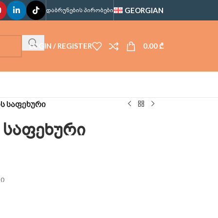
GEORGIAN
ᲓᲐᲑᲠᲣᲜᲔᲑᲘᲡ ᲞᲘᲠᲝᲑᲔᲑᲘ
LOGIN / REGISTER
0.00
₾
ის საფეხური
ს საფეხური
ლი