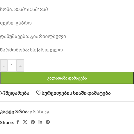
ზომა: 30სმ*60სმ*3სმ
ფერი: გაბრო
დამუშავება: გაპრიალბული
წარმოშობა: საქართველო
-
+
ᲙᲐᲚᲐᲗᲐᲨᲘ ᲓᲐᲛᲐᲢᲔᲑᲐ
შედარება
სურვილების სიაში დამატება
კატეგორია:
გრანიტი
Share: