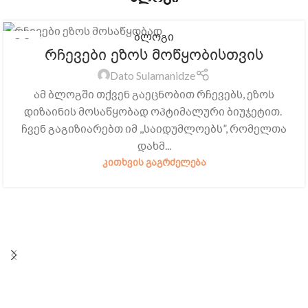
ბლოგი
29
რჩევები ეზოს მოწყობისთვის
ᲘᲕᲚ
Dato Sulamanidze
ამ ბლოგში თქვენ გაეცნობით რჩევებს, ეზოს
დიზაინის მოსაწყობად ოპტიმალური ბიუჯეტით.
ჩვენ გაგიზიარებთ იმ ,,საიდუმლოებს”, რომელთა
დახმ...
ᲙᲘᲗᲮᲕᲘᲡ ᲒᲐᲒᲠᲫᲔᲚᲔᲑᲐ