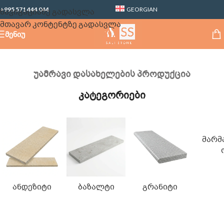
+995 571 444 044
GEORGIAN
ნავიგაციაზე გადასვლა
მთავარ კონტენტზე გადასვლა
ᲛᲔᲜᲘᲣ
უამრავი დასახელების პროდუქცია
კატეგორიები
ᲛᲐᲠᲛ
ᲐᲜᲓᲔᲖᲘᲢᲘ
ᲑᲐᲖᲐᲚᲢᲘ
ᲒᲠᲐᲜᲘᲢᲘ