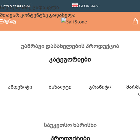
+995 571 444 044
GEORGIAN
ნავიგაციაზე გადასვლა
მთავარ კონტენტზე გადასვლა
ᲛᲔᲜᲘᲣ
უამრავი დასახელების პროდუქცია
კატეგორიები
ᲐᲜᲓᲔᲖᲘᲢᲘ
ᲑᲐᲖᲐᲚᲢᲘ
ᲒᲠᲐᲜᲘᲢᲘ
ᲛᲐᲠᲛ
საუკეთსო ხარისხი
პროდუქტები