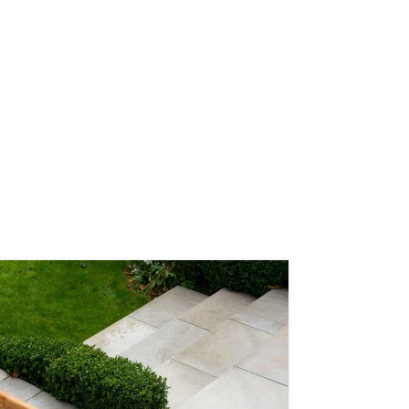
10
ᲐᲞᲠ