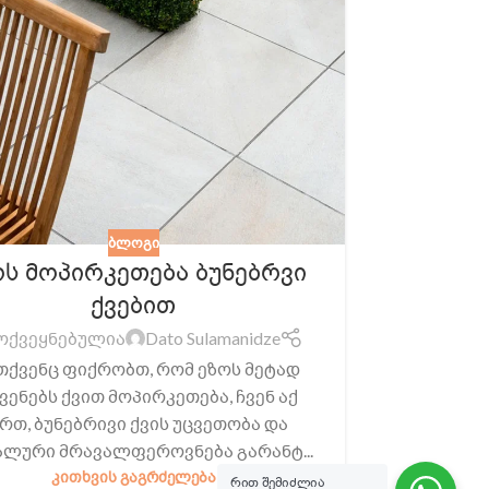
რა არი
რაშ
გამოქვე
ტრავერ
რომელიც 
ᲑᲚᲝᲒᲘ
ოს მოპირკეთება ბუნებრვი
წყაროები
(უფრო ხშ
ქვებით
ოქვეყნებულია
Dato Sulamanidze
თქვენც ფიქრობთ, რომ ეზოს მეტად
ვენებს ქვით მოპირკეთება, ჩვენ აქ
რთ, ბუნებრივი ქვის უცვეთობა და
ალური მრავალფეროვნება გარანტ...
ᲙᲘᲗᲮᲕᲘᲡ ᲒᲐᲒᲠᲫᲔᲚᲔᲑᲐ
რით შემიძლია