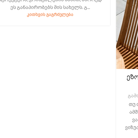
ეს განაპირობებს მის სახელს. გ...
ᲙᲘᲗᲮᲕᲘᲡ ᲒᲐᲒᲠᲫᲔᲚᲔᲑᲐ
ეზ
გამ
თუ 
ამშ
ვა
ვიზუ