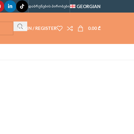
GEORGIAN
ᲓᲐᲑᲠᲣᲜᲔᲑᲘᲡ ᲞᲘᲠᲝᲑᲔᲑᲘ
LOGIN / REGISTER
0.00
₾