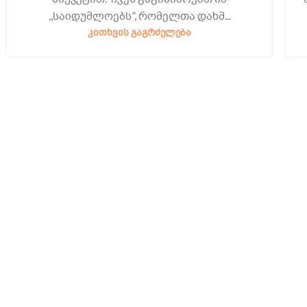
,,საიდუმლოებს”, რომელთა დახმ...
ᲙᲘᲗᲮᲕᲘᲡ ᲒᲐᲒᲠᲫᲔᲚᲔᲑᲐ