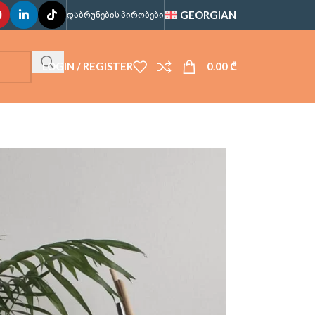
GEORGIAN
ᲓᲐᲑᲠᲣᲜᲔᲑᲘᲡ ᲞᲘᲠᲝᲑᲔᲑᲘ
LOGIN / REGISTER
0.00
₾