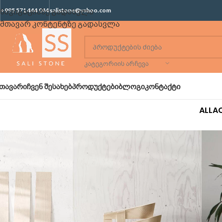
ნავიგაციაზე გადასვლა
+995 571 444 044
salistone@yahoo.com
მთავარ კონტენტზე გადასვლა
ᲙᲐᲢᲔᲒᲝᲠᲘᲘᲡ ᲐᲠᲩᲔᲕᲐ
ᲗᲐᲕᲐᲠᲘ
ᲩᲕᲔᲜ ᲨᲔᲡᲐᲮᲔᲑ
ᲞᲠᲝᲓᲣᲥᲢᲔᲑᲘ
ᲑᲚᲝᲒᲘ
ᲙᲝᲜᲢᲐᲥᲢᲘ
ALL
A